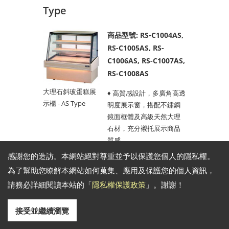
Type
商品型號: RS-C1004AS,
RS-C1005AS, RS-
C1006AS, RS-C1007AS,
RS-C1008AS
大理石斜玻蛋糕展
♦ 高質感設計，多廣角高透
示櫃 - AS Type
明度展示窗，搭配不鏽鋼
鏡面框體及高級天然大理
石材，充分襯托展示商品
質感。
感謝您的造訪。本網站絕對尊重並予以保護您個人的隱私權。
♦ 全系列採用高品質壓縮
為了幫助您瞭解本網站如何蒐集、應用及保護您的個人資訊，
機，高效、耐用。
請務必詳細閱讀本站的「
隱私權保護政策
」。謝謝！
♦ 數位式電子溫控顯示器。
接受並繼續瀏覽
♦ 自動蒸發水盤、360度迴