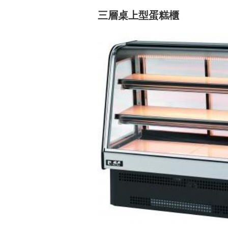
三層桌上型蛋糕櫃