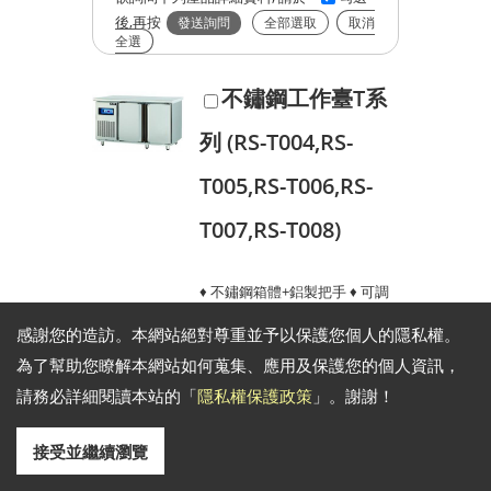
後,再按
全部選取
取消
全選
不鏽鋼工作臺T系
列 (RS-T004,RS-
T005,RS-T006,RS-
T007,RS-T008)
♦ 不鏽鋼箱體+鋁製把手 ♦ 可調
式層架網 ♦ 電子溫控 ♦ 可更換式
感謝您的造訪。本網站絕對尊重並予以保護您個人的隱私權。
門磁條 ♦ 調整腳 ♦ 散熱片濾網可
為了幫助您瞭解本網站如何蒐集、應用及保護您的個人資訊，
拆下清洗 ♦ 環保冷媒
請務必詳細閱讀本站的「
隱私權保護政策
」。謝謝！
接受並繼續瀏覽
玻璃式餐飲工作台