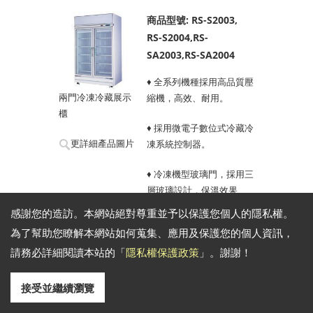
商品型號: RS-S2003,
RS-S2004,RS-
SA2003,RS-SA2004
♦ 全系列機種採用高品質壓
兩門冷凍冷藏展示
縮機，高效、耐用。
櫃
♦ 採用微電子數位式冷藏冷
更詳細產品圖片
凍系統控制器。
♦ 冷凍機型玻璃門，採用三
層玻璃設計，保溫效果
佳，自動除霜功能不起
感謝您的造訪。本網站絕對尊重並予以保護您個人的隱私權。
霧、不積水，呈現最佳商
為了幫助您瞭解本網站如何蒐集、應用及保護您的個人資訊，
品展示效果。
請務必詳細閱讀本站的「
隱私權保護政策
」。謝謝！
♦ 全系列採用風扇循環制冷
系統，降溫效果最均勻，
接受並繼續瀏覽
全自動定時除霜，使用最