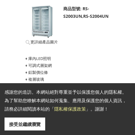
商品型號: RS-
S2003UN,RS-S2004UN
更詳細產品圖片
♦
庫內LED照明
♦
可調式層架網
♦
鋁製價位條
♦
複層玻璃
♦
電子溫控
感謝您的造訪。本網站絕對尊重並予以保護您個人的隱私權。
♦
自動除霜
♦
自動回歸門
為了幫助您瞭解本網站如何蒐集、應用及保護您的個人資訊，
♦
門擋
請務必詳細閱讀本站的「
隱私權保護政策
」。謝謝！
♦
可更換式門磁條
♦
環保冷媒
接受並繼續瀏覽
型號
容量(L)
溫度範圍
尺