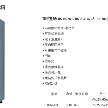
冰箱
商品型號: RS-R076*, RS-RG1076*, RS-RG
♦ 不鏽鋼箱體+鋁製把手
♦ 可調式層架網
♦ 電子溫度顯示
♦ 半自動回歸門
♦ 可更換式門磁條
♦ 門鎖
♦ 管冷式
♦ 庫內無縫底板
♦ 庫內排水孔
♦ 免清洗式散熱片
♦ 環保冷媒
型號
容量
溫度範圍
尺寸
(WxDxH)
RS-R076C/F
600L
-16°C ~
760x775x1