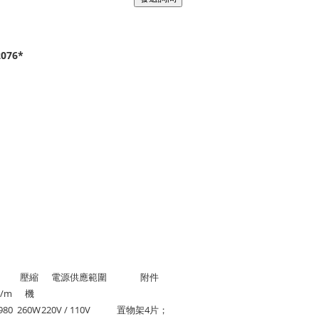
2076*
壓縮
電源供應範圍
附件
m/m
機
980
260W
220V / 110V
置物架4片；