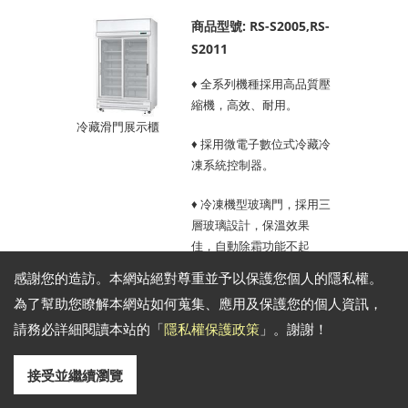
商品型號: RS-S2005,RS-
S2011
♦ 全系列機種採用高品質壓
縮機，高效、耐用。
冷藏滑門展示櫃
♦ 採用微電子數位式冷藏冷
凍系統控制器。
♦ 冷凍機型玻璃門，採用三
層玻璃設計，保溫效果
佳，自動除霜功能不起
霧、不積水，呈現最佳商
感謝您的造訪。本網站絕對尊重並予以保護您個人的隱私權。
品展示效果。
為了幫助您瞭解本網站如何蒐集、應用及保護您的個人資訊，
♦ 全系列採用風扇循環制冷
請務必詳細閱讀本站的「
隱私權保護政策
」。謝謝！
系統，降溫效果最均勻，
全自動定時除霜，使用最
接受並繼續瀏覽
方便。