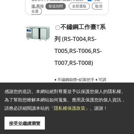
後,再按
全部選取
取消
全選
不鏽鋼工作臺T系
列 (RS-T004,RS-
T005,RS-T006,RS-
T007,RS-T008)
♦ 不鏽鋼箱體+鋁製把手 ♦ 可調
式層架網 ♦ 電子溫控 ♦ 可更換式
感謝您的造訪。本網站絕對尊重並予以保護您個人的隱私權。
門磁條 ♦ 調整腳 ♦ 散熱片濾網可
為了幫助您瞭解本網站如何蒐集、應用及保護您的個人資訊，
拆下清洗 ♦ 環保冷媒
請務必詳細閱讀本站的「
隱私權保護政策
」。謝謝！
接受並繼續瀏覽
不鏽鋼工作台-T1