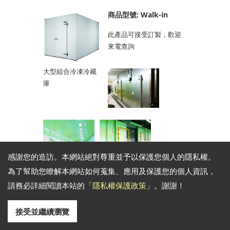
商品型號: Walk-in
此產品可接受訂製，歡迎
來電查詢
大型組合冷凍冷藏
庫
感謝您的造訪。本網站絕對尊重並予以保護您個人的隱私權。
為了幫助您瞭解本網站如何蒐集、應用及保護您的個人資訊，
熱門商品
請務必詳細閱讀本站的「
隱私權保護政策
」。謝謝！
接受並繼續瀏覽